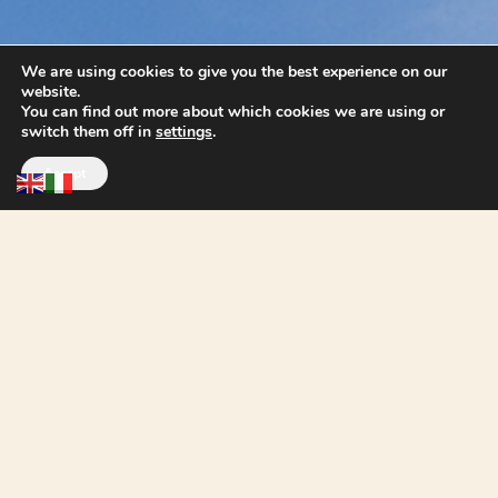
Trova la tua casa
We are using cookies to give you the best experience on our
website.
perfetta nel Monferrato
You can find out more about which cookies we are using or
switch them off in
settings
.
Contattaci
Accept
Contact
© 2025 monferrato
Privacy Policy
properties.Tutti i diritti
riservati.